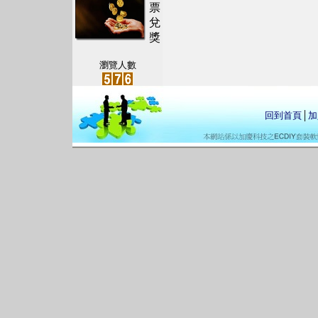
票
兌
獎
瀏覽人數
回到首頁
│
加