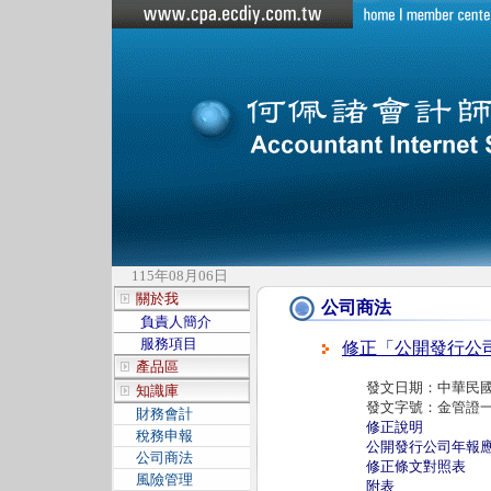
115年08月06日
關於我
公司商法
負責人簡介
服務項目
修正「公開發行公
產品區
發文日期：中華民國9
知識庫
發文字號：金管證一字第
財務會計
修正說明
稅務申報
公開發行公司年報
公司商法
修正條文對照表
風險管理
附表