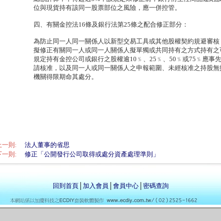
位與現貨持有該同一股票部位之風險，應一併控管。
四、有關金控法16條及銀行法第25條之配合修正部分：
為防止同一人同一關係人以新型交易工具或其他股權契約規避審核
擬修正有關同一人或同一人關係人擬單獨或共同持有之方式持有之
規定持有金控公司或銀行之股權逾10﹪、25﹪、50﹪或75﹪應事
請核准，以及同一人或同一關係人之申報範圍、未經核准之持股無
機關得限期命其處分。
上一則:
法人董事的省思
下一則:
修正「公開發行公司取得或處分資產處理準則」
回到首頁
│
加入會員
│
會員中心
│
密碼查詢