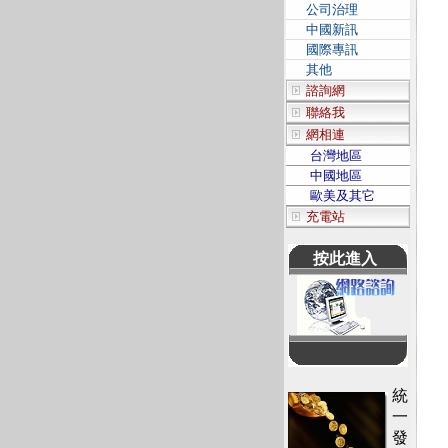
公司治理
中國新訊
國際專訊
其他
諮詢網
聯絡我
網相連
台灣地區
中國地區
歐美及其它
充電站
按此進入
統
一
發