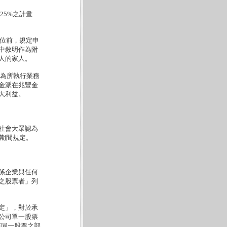
25%之計畫
席位前，規定申
中敘明作為附
人的家人。
象為所執行業務
金派在兆豐金
大利益。
社會大眾認為
核期間規定。
係企業與任何
之股票者」列
定」，對於承
公司單一股票
該同一股票之部