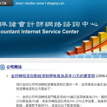
公司商法
金控轉投資自動核准制將恢復為原本15天的審查期
(2006-
現行金控公司申請轉投資審核原則已運作一年，金管會提出修正金
投資審核原則之方案如下：
一、金控公司申請轉投資門檻是否由5%修訂提高恢復為25%：鑒
25%降低為5%後，有多件轉投資比率在5%~25%之申請案，為維
動能，爰擬暫予維持5%，並提出以下配套措施：