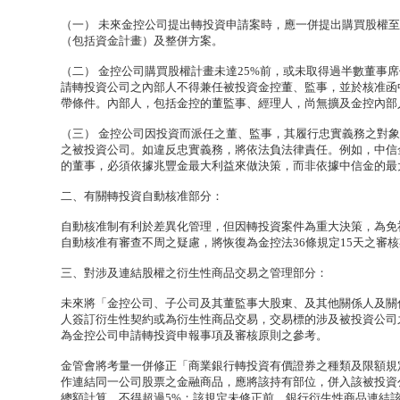
（一） 未來金控公司提出轉投資申請案時，應一併提出購買股權至
（包括資金計畫）及整併方案。
（二） 金控公司購買股權計畫未達25%前，或未取得過半數董事
請轉投資公司之內部人不得兼任被投資金控董、監事，並於核准函
帶條件。內部人，包括金控的董監事、經理人，尚無擴及金控內部
（三） 金控公司因投資而派任之董、監事，其履行忠實義務之對
之被投資公司。如違反忠實義務，將依法負法律責任。例如，中信
的董事，必須依據兆豐金最大利益來做決策，而非依據中信金的最
二、有關轉投資自動核准部分：
自動核准制有利於差異化管理，但因轉投資案件為重大決策，為免
自動核准有審查不周之疑慮，將恢復為金控法36條規定15天之審
三、對涉及連結股權之衍生性商品交易之管理部分：
未來將「金控公司、子公司及其董監事大股東、及其他關係人及關
人簽訂衍生性契約或為衍生性商品交易，交易標的涉及被投資公司
為金控公司申請轉投資申報事項及審核原則之參考。
金管會將考量一併修正「商業銀行轉投資有價證券之種類及限額規
作連結同一公司股票之金融商品，應將該持有部位，併入該被投資
總額計算，不得超過5%；該規定未修正前，銀行衍生性商品連結