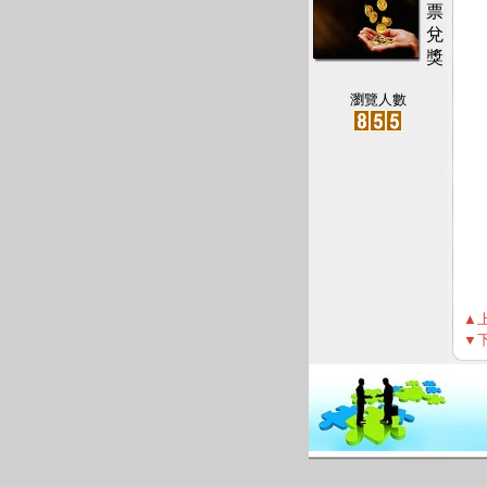
票
兌
獎
瀏覽人數
▲
▼