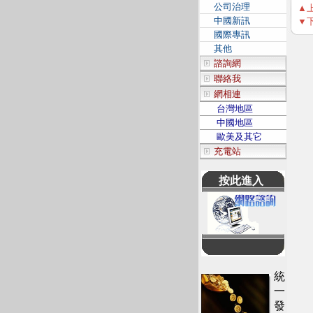
公司治理
▲
中國新訊
▼
國際專訊
其他
諮詢網
聯絡我
網相連
台灣地區
中國地區
歐美及其它
充電站
按此進入
統
一
發