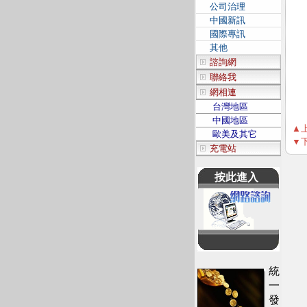
公司治理
中國新訊
國際專訊
其他
諮詢網
聯絡我
網相連
台灣地區
中國地區
▲
歐美及其它
▼
充電站
按此進入
統
一
發