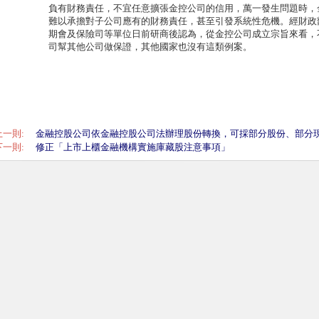
負有財務責任，不宜任意擴張金控公司的信用，萬一發生問題時，
難以承擔對子公司應有的財務責任，甚至引發系統性危機。經財政
期會及保險司等單位日前研商後認為，從金控公司成立宗旨來看，
司幫其他公司做保證，其他國家也沒有這類例案。
上一則:
金融控股公司依金融控股公司法辦理股份轉換，可採部分股份、部分
下一則:
修正「上市上櫃金融機構實施庫藏股注意事項」