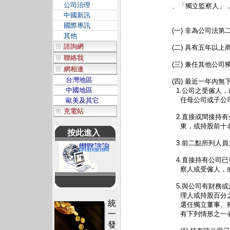
公司治理
、「獨立監察人」，
中國新訊
國際專訊
(一) 非為公司法
其他
諮詢網
(二) 具有五年以
聯絡我
(三) 兼任其他公
網相連
台灣地區
(四) 最近一年內無
中國地區
  1.公司之受僱
    任母公司或
歐美及其它
充電站
  2.直接或間接
    東，或持股前
按此進入
  3.前二點所列
  4.直接持有公
    察人或受僱
  5.與公司有財
    理人或持股
統
    選任獨立董
一
    有下列情形之一
發