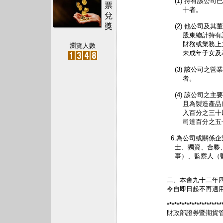
    (1) 持有
票
        十者。

兌
獎
    (2) 他公
        股東
        財務
瀏覽人數
        未成年
    (3) 該公
        者。

    (4) 該公
        且為製
        入百
        司達百分
  6.為公司或關
    士、獨資、
    事）、監察人
二、本會九十二年
令自即日起不再適用
**********************
財政部證券暨期貨管