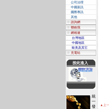
公司治理
中國新訊
國際專訊
其他
諮詢網
聯絡我
網相連
台灣地區
中國地區
歐美及其它
充電站
按此進入
統
一
▲上一
發