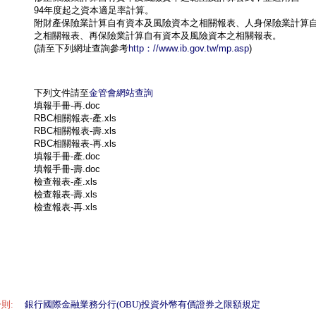
94年度起之資本適足率計算。

附財產保險業計算自有資本及風險資本之相關報表、人身保險業計算自
之相關報表、再保險業計算自有資本及風險資本之相關報表。

(請至下列網址查詢參考
http：//www.ib.gov.tw/mp.asp
下列文件請至
金管會網站查詢
填報手冊-再.doc 

RBC相關報表-產.xls 

RBC相關報表-壽.xls 

RBC相關報表-再.xls 

填報手冊-產.doc 

填報手冊-壽.doc 

檢查報表-產.xls 

檢查報表-壽.xls 

檢查報表-再.xls 

則:
銀行國際金融業務分行(OBU)投資外幣有價證券之限額規定