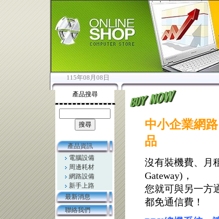
115年08月08日
產品搜尋
中小企業網路
品
產品資訊
電腦設備
沒有裝機費、月租
周邊耗材
Gateway)，
網路設備
新手上路
您就可與另一方通
最新消息
都免通信費！
聯絡我們